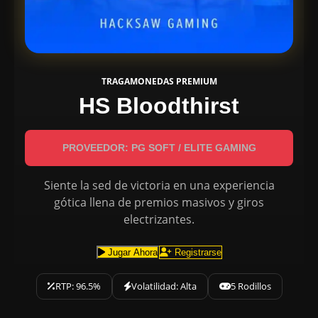
TRAGAMONEDAS PREMIUM
HS Bloodthirst
PROVEEDOR: PG SOFT / ELITE GAMING
Siente la sed de victoria en una experiencia
gótica llena de premios masivos y giros
electrizantes.
Jugar Ahora
Registrarse
RTP: 96.5%
Volatilidad: Alta
5 Rodillos