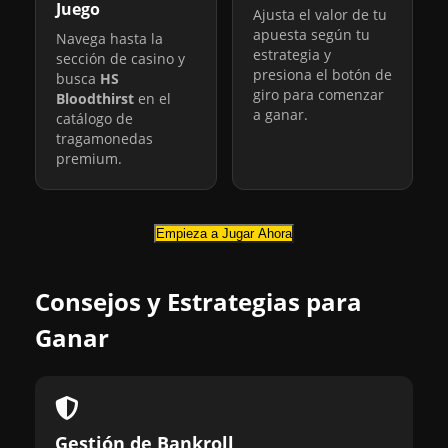
Juego
Ajusta el valor de tu
apuesta según tu
Navega hasta la
estrategia y
sección de casino y
presiona el botón de
busca
HS
giro para comenzar
Bloodthirst
en el
a ganar.
catálogo de
tragamonedas
premium.
Empieza a Jugar Ahora
Consejos y Estrategias para
Ganar
Gestión de Bankroll