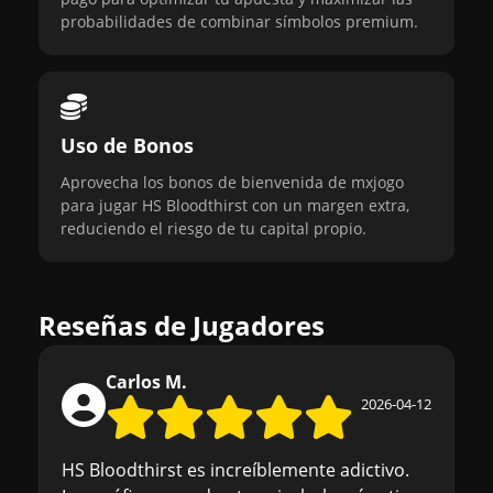
probabilidades de combinar símbolos premium.
Uso de Bonos
Aprovecha los bonos de bienvenida de mxjogo
para jugar HS Bloodthirst con un margen extra,
reduciendo el riesgo de tu capital propio.
Reseñas de Jugadores
Carlos M.
2026-04-12
HS Bloodthirst es increíblemente adictivo.