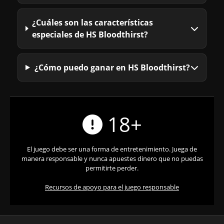
¿Cuáles son las características
especiales de HS Bloodthirst?
¿Cómo puedo ganar en HS Bloodthirst?
18+
El juego debe ser una forma de entretenimiento. Juega de
manera responsable y nunca apuestes dinero que no puedas
permitirte perder.
Recursos de apoyo para el juego responsable