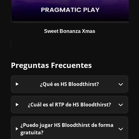
Sweet Bonanza Xmas
Preguntas Frecuentes
¿Qué es HS Bloodthirst?
¿Cuál es el RTP de HS Bloodthirst?
¿Puedo jugar HS Bloodthirst de forma
gratuita?