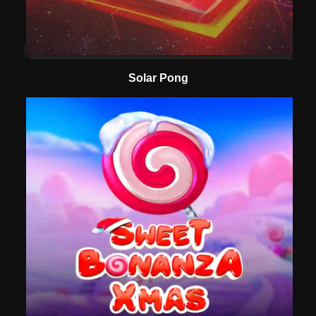
Solar Pong