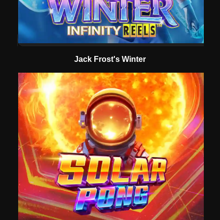
Jack Frost's Winter