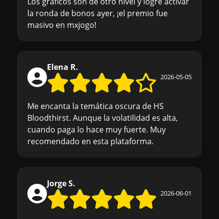
Los gráficos son de otro nivel y logré activar
la ronda de bonos ayer, ¡el premio fue
masivo en mxjogo!
Elena R.
2026-05-05
Me encanta la temática oscura de HS
Bloodthirst. Aunque la volatilidad es alta,
cuando paga lo hace muy fuerte. Muy
recomendado en esta plataforma.
Jorge S.
2026-06-01