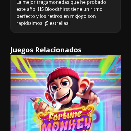
La mejor tragamonedas que he probado
este año. HS Bloodthirst tiene un ritmo
perfecto y los retiros en mxjogo son
rapidísimos. ¡5 estrellas!
Juegos Relacionados