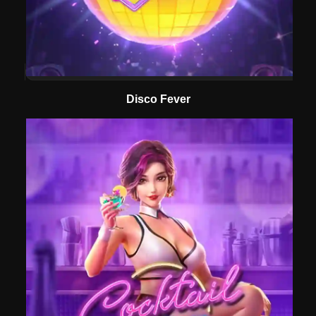
Disco Fever