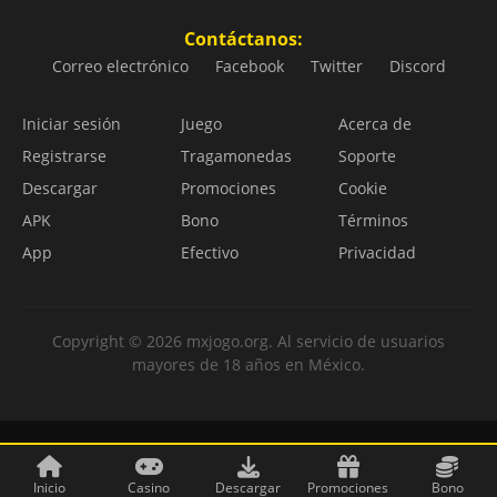
Contáctanos:
Correo electrónico
Facebook
Twitter
Discord
Iniciar sesión
Juego
Acerca de
Registrarse
Tragamonedas
Soporte
Descargar
Promociones
Cookie
APK
Bono
Términos
App
Efectivo
Privacidad
Copyright © 2026 mxjogo.org. Al servicio de usuarios
mayores de 18 años en México.
Inicio
Casino
Descargar
Promociones
Bono