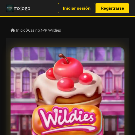
mxjogo
Iniciar sesión
Registrarse
Inicio
Casino
PP Wildies