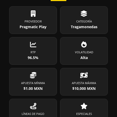
PROVEEDOR
CATEGORÍA
Pragmatic Play
Tragamonedas
RTP
VOLATILIDAD
96.5%
Alta
APUESTA MÍNIMA
APUESTA MÁXIMA
$1.00 MXN
$10,000 MXN
LÍNEAS DE PAGO
ESPECIALES