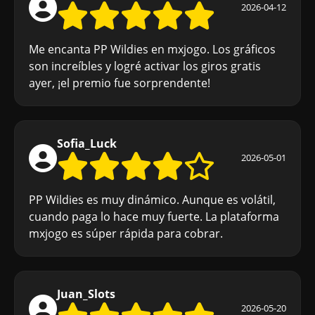
2026-04-12
Me encanta PP Wildies en mxjogo. Los gráficos
son increíbles y logré activar los giros gratis
ayer, ¡el premio fue sorprendente!
Sofia_Luck
2026-05-01
PP Wildies es muy dinámico. Aunque es volátil,
cuando paga lo hace muy fuerte. La plataforma
mxjogo es súper rápida para cobrar.
Juan_Slots
2026-05-20