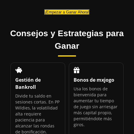
¡Empezar a Ganar Ahora!
Consejos y Estrategias para
Ganar
Gestión de
Bonos de mxjogo
Bankroll
Usa los bonos de
bienvenida para
Divide tu saldo en
aumentar tu tiempo
sesiones cortas. En PP
de juego sin arriesgar
Wildies, la volatilidad
más capital propio,
alta requiere
permitiéndote más
paciencia para
giros.
alcanzar las rondas
de bonificación.