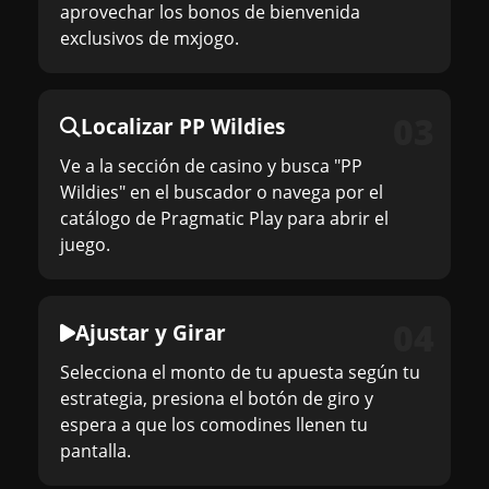
aprovechar los bonos de bienvenida
exclusivos de mxjogo.
03
Localizar PP Wildies
Ve a la sección de casino y busca "PP
Wildies" en el buscador o navega por el
catálogo de Pragmatic Play para abrir el
juego.
04
Ajustar y Girar
Selecciona el monto de tu apuesta según tu
estrategia, presiona el botón de giro y
espera a que los comodines llenen tu
pantalla.