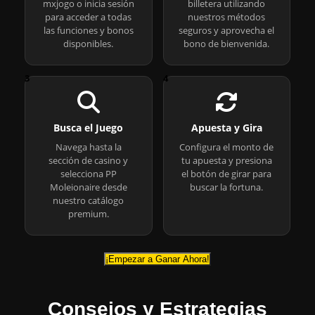
mxjogo o inicia sesión
billetera utilizando
para acceder a todas
nuestros métodos
las funciones y bonos
seguros y aprovecha el
disponibles.
bono de bienvenida.
3
4
Busca el Juego
Apuesta y Gira
Navega hasta la
Configura el monto de
sección de casino y
tu apuesta y presiona
selecciona PP
el botón de girar para
Moleionaire desde
buscar la fortuna.
nuestro catálogo
premium.
¡Empezar a Ganar Ahora!
Consejos y Estrategias