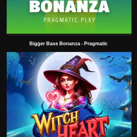
Bigger Bass Bonanza - Pragmatic