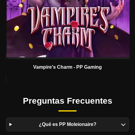
Vampire's Charm - PP Gaming
Preguntas Frecuentes
¿Qué es PP Moleionaire?