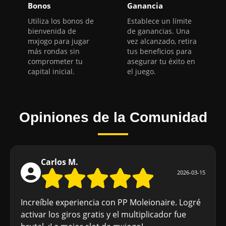
Bonos
Ganancia
Utiliza los bonos de
Establece un límite
bienvenida de
de ganancias. Una
mxjogo para jugar
vez alcanzado, retira
más rondas sin
tus beneficios para
comprometer tu
asegurar tu éxito en
capital inicial.
el juego.
Opiniones de la Comunidad
Carlos M.
2026-03-15
Increíble experiencia con PP Moleionaire. Logré
activar los giros gratis y el multiplicador fue