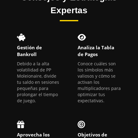
Expertas
Gestión de
Analiza la Tabla
Bankroll
de Pagos
Debido a la alta
Conoce cuáles son
volatilidad de PP
los símbolos más
Moleionaire, divide
valiosos y cómo se
tu saldo en sesiones
activan los
pequeñas para
multiplicadores para
prolongar el tiempo
optimizar tus
de juego.
expectativas.
Aprovecha los
Objetivos de